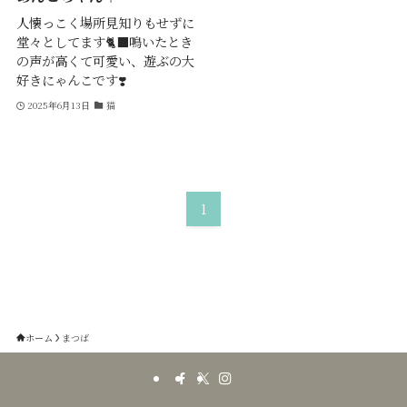
人懐っこく場所見知りもせずに
堂々としてます🐈‍⬛鳴いたとき
の声が高くて可愛い、遊ぶの大
好きにゃんこです❣️
2025年6月13日
猫
1
ホーム
まつば