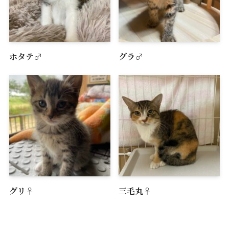
ホタテ♂
グラ♂
グリ♀
三毛丸♀