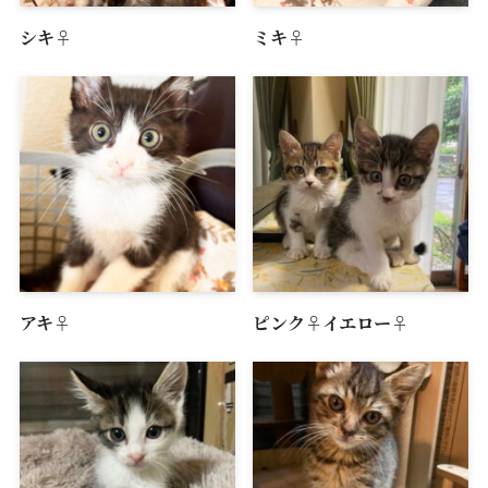
シキ♀
ミキ♀
アキ♀
ピンク♀イエロー♀