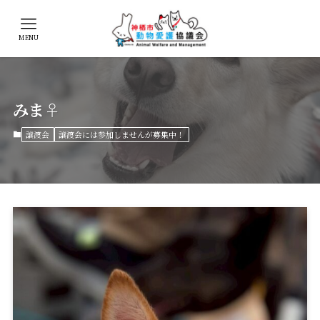
MENU
みま♀
譲渡会
譲渡会には参加しませんが募集中！