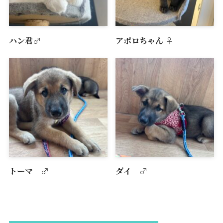
ハン君♂
アポロちゃん︎︎ ♀
トーマ ♂
ダイ ♂