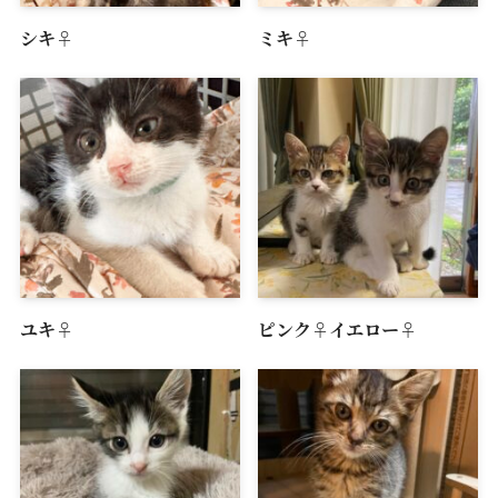
シキ♀
ミキ♀
ユキ♀
ピンク♀イエロー♀