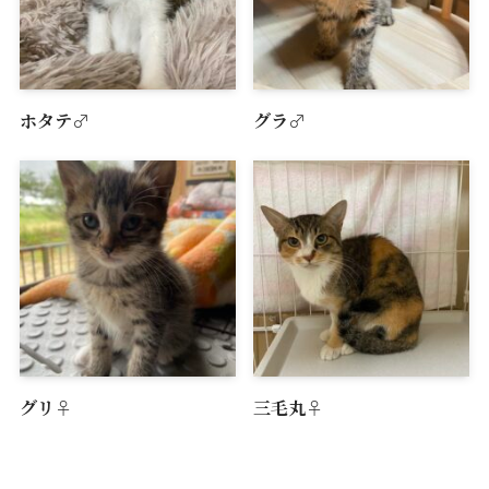
ホタテ♂
グラ♂
グリ♀
三毛丸♀