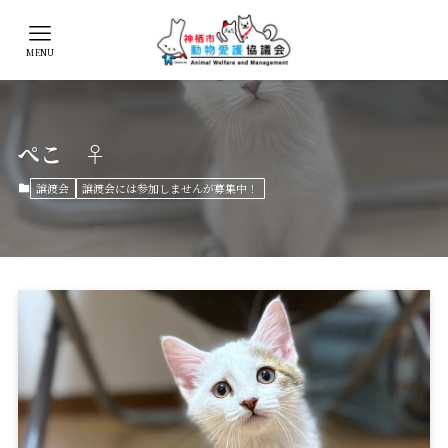
MENU
ぺこ ♀
譲渡会
譲渡会には参加しませんが募集中！