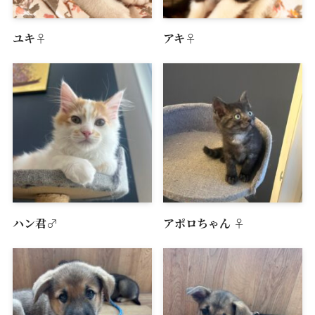
ユキ♀
アキ♀
ハン君♂
アポロちゃん︎︎ ♀